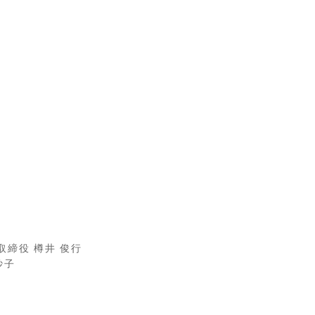
 取締役 樽井 俊行
妙子