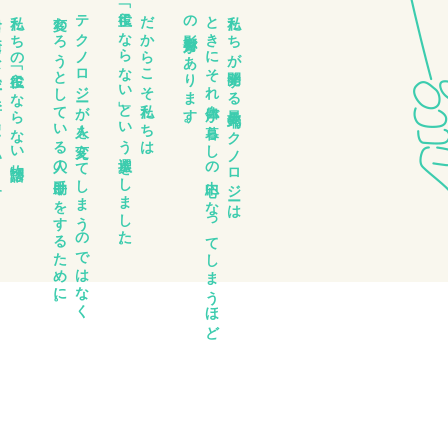
主役にならない」という選択をしました。
います。
私たちの「主役にならない物語」は
変わろうとしている人の手助けをするために。
テクノロジーが人を変えてしまうのではなく
だからこそ私たちは
。
と
き
に
そ
れ
自体が
暮ら
し
の
中心に
な
っ
て
し
ま
う
ほ
ど
の
影響力が
あ
り
ま
す
私たちが開発する最先端テクノロジーは