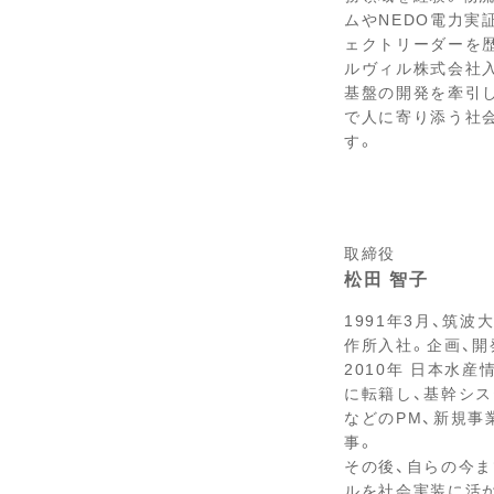
ムやNEDO電力実
ェクトリーダーを歴
ルヴィル株式会社入
基盤の開発を牽引
で人に寄り添う社
す。
取締役
松田 智子
1991年3月、筑波
作所入社。企画、開
2010年 日本水
に転籍し、基幹シ
などのPM、新規事
事。
その後、自らの今ま
ルを社会実装に活