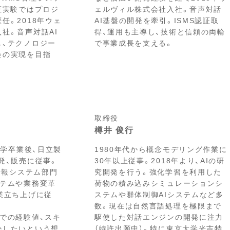
証実験ではプロジ
ェルヴィル株式会社入社。音声対話
任。2018年ウェ
AI基盤の開発を牽引。ISMS認証取
社。音声対話AI
得、運用も主導し、技術と信頼の両輪
し、テクノロジー
で事業成長を支える。
会の実現を目指
取締役
樽井 俊行
大学卒業後、日立製
1980年代から概念モデリング作業に
発、販売に従事。
30年以上従事。2018年より、AIの研
産情報システム部門
究開発を行う。強化学習を利用した
ステムや業務変革
荷物の積み込みシミュレーションシ
業立ち上げに従
ステムや群体制御AIシステムなど多
数。現在は自然言語処理を極限まで
での経験値、スキ
駆使した対話エンジンの開発に注力
かしたいという想
（特許出願中）。特に東京大学光吉特