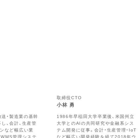
取締役CTO
小林 勇
・放送・製造業の基幹
1986年早稲田大学卒業後、米国州立
し、会計、生産管
大学とのAIの共同研究や金融系シス
ーンなど幅広い業
テム開発に従事。会計・生産管理・IoT
WMS管理システ
など幅広い開発経験を経て2018年ウ