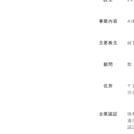
事業内容
A
主要株主
経
顧問
鄭
住所
〒
渋
企業認証
情
適用
認