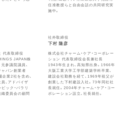
。
任准教授らと自由会話の共同研究実
施中。
社外取締役
下村 隆彦
 代表取締役
株式会社チャーム・ケア・コーポレー
HINGS JAPAN株
ション 代表取締役会長兼社長
、元参議院議員、
1943年生まれ、高知県出身。1966年
ジャパン創業者
大阪工業大学工学部建築学科卒業、
上場企業2社を含め、
建設会社勤務を経て、1969年祖父が
役員、アドバイザ
創業した下村建設入社。73年同社社
リンピック・パラリ
長就任。2004年チャーム・ケア・コー
組織委員会の顧問
ポレーション設立、社長就任。